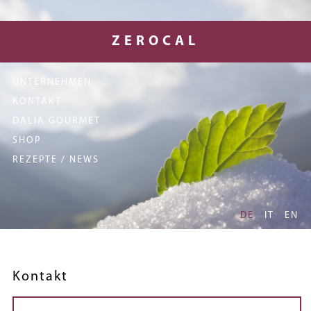
ZEROCAL
UNTERNEHMEN
KONTAKT
DALIA GOURMET
SHOP
REZEPTE / NEWS
DE
IT
EN
Kontakt